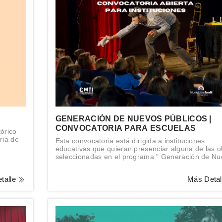
GENERACIÓN DE NUEVOS PÚBLICOS |
CONVOCATORIA PARA ESCUELAS
tórico
ria de
Esta convocatoria está dirigida a instituciones
educativas que quieran presenciar alguna de las o
seleccionadas en el programa " Generación de N
Públicos. La Escuela va al Teatro".
talle
Más Deta