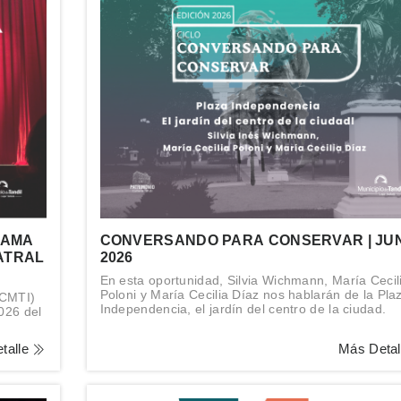
RAMA
CONVERSANDO PARA CONSERVAR | JU
ATRAL
2026
En esta oportunidad, Silvia Wichmann, María Cecil
Poloni y María Cecilia Díaz nos hablarán de la Pla
(CMTI)
Independencia, el jardín del centro de la ciudad.
2026 del
.
talle
Más Deta