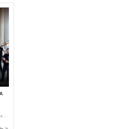
CA
 a su
lle