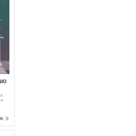
NIO
ia
za
lle