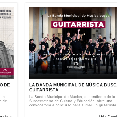
O DE
LA BANDA MUNICIPAL DE MÚSICA BUS
GUITARRISTA
con
La Banda Municipal de Música, dependiente de la
a de
Subsecretaría de Cultura y Educación, abre una
convocatoria a concurso para sumar un guitarrista
irada
elenco.
talle
Más Deta