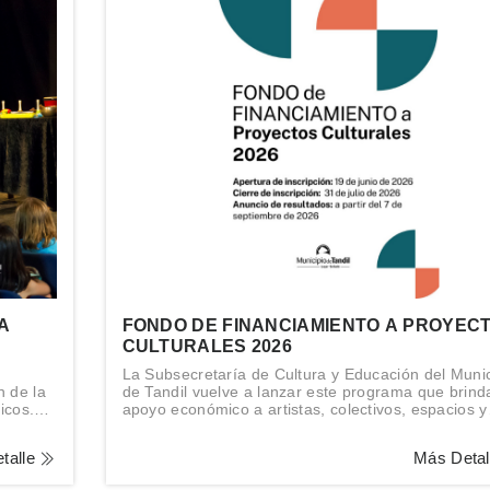
A
FONDO DE FINANCIAMIENTO A PROYEC
CULTURALES 2026
e
La Subsecretaría de Cultura y Educación del Munic
n de la
de Tandil vuelve a lanzar este programa que brind
icos.
apoyo económico a artistas, colectivos, espacios y
gestores culturales de la ciudad.
talle
Más Deta