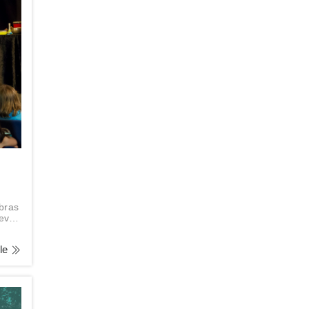
bras
uevos
lle