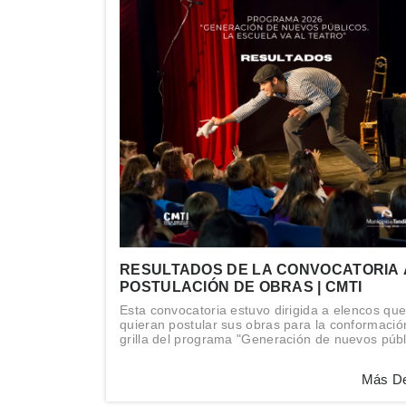
RESULTADOS DE LA CONVOCATORIA 
POSTULACIÓN DE OBRAS | CMTI
Esta convocatoria estuvo dirigida a elencos qu
quieran postular sus obras para la conformació
grilla del programa "Generación de nuevos públ
La Escuela va al Teatro".
Más De