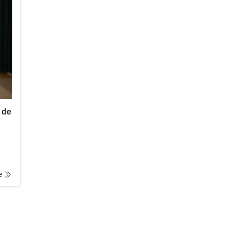
 de
le