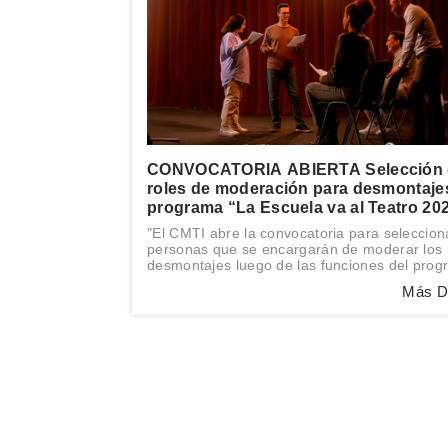
CONVOCATORIA ABIERTA Selección 
roles de moderación para desmontaje
programa “La Escuela va al Teatro 20
"El CMTI abre la convocatoria para seleccion
personas que se encargarán de moderar los
desmontajes luego de las funciones del pro
Escuela va al Teatro 2025."
Más D