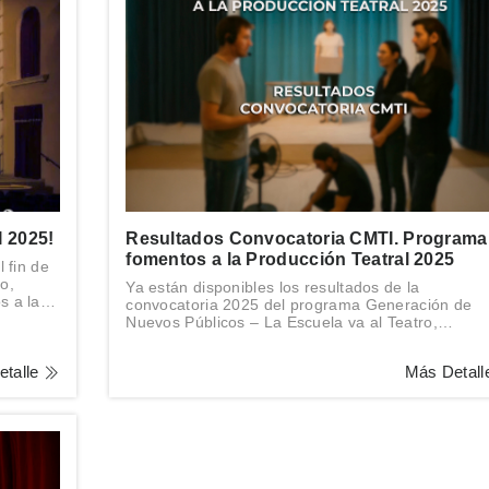
2025!
Resultados Convocatoria CMTI. Programa
fomentos a la Producción Teatral 2025
 fin de
o,
Ya están disponibles los resultados de la
s a la
convocatoria 2025 del programa Generación de
pal de
Nuevos Públicos – La Escuela va al Teatro,
impulsado por el CMTI de Tandil.
etalle
Más Detal