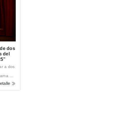
de dos
s del
25”
ar a dos
grama La
etalle